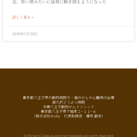
近、若い頃みたいに活発に動き回るようになった
詳しく見る »
2026年3月26日
東京都八王子市の動物病院犬・猫のがんや心臓病の治療
南大沢どうぶつ病院
多摩八王子動物がんクリニック
東京都八王子市下柚木２−１１−６
（株式会社Hotty 代表取締役 保坂 創史）
© Minami Osawa Animal Hospital All right reserved.