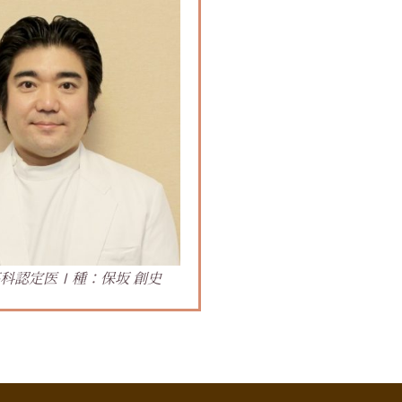
科認定医Ⅰ種：保坂 創史