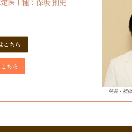
定医Ⅰ種：保坂 創史
はこちら
はこちら
院長・腫瘍