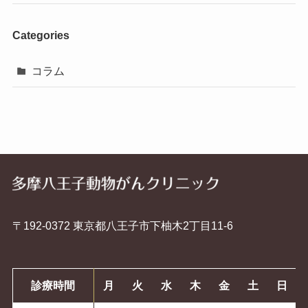
Categories
コラム
〒192-0372 東京都⼋王⼦市下柚⽊2丁⽬11-6
診療時間
月
火
水
木
金
土
日